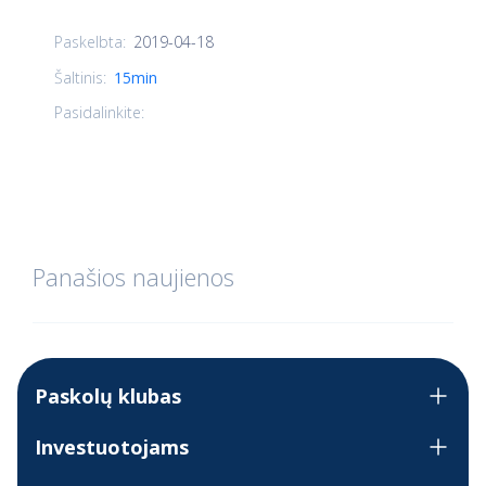
2019-04-18
Paskelbta:
Šaltinis:
15min
Pasidalinkite:
Panašios naujienos
Paskolų klubas
Investuotojams