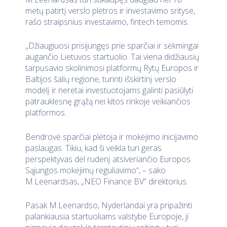
metų patirtį verslo plėtros ir investavimo srityse,
rašo straipsnius investavimo, fintech temomis.
„Džiaugiuosi prisijungęs prie sparčiai ir sėkmingai
augančio Lietuvos startuolio. Tai viena didžiausių
tarpusavio skolinimosi platformų Rytų Europos ir
Baltijos šalių regione, turinti išskirtinį verslo
modelį ir neretai investuotojams galinti pasiūlyti
patrauklesnę grąžą nei kitos rinkoje veikiančios
platformos.
Bendrovė sparčiai plėtoja ir mokėjimo inicijavimo
paslaugas. Tikiu, kad ši veikla turi geras
perspektyvas dėl rudenį atsiveriančio Europos
Sąjungos mokėjimų reguliavimo“, – sako
M.Leenardsas, „NEO Finance BV“ direktorius.
Pasak M.Leenardso, Nyderlandai yra pripažinti
palankiausia startuoliams valstybe Europoje, ji