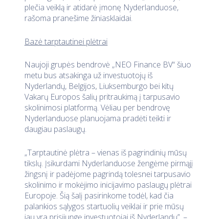
plečia veiklą ir atidarė įmonę Nyderlanduose,
rašoma pranešime žiniasklaidai.
Bazė tarptautinei plėtrai
Naujoji grupės bendrovė „NEO Finance BV“ šiuo
metu bus atsakinga už investuotojų iš
Nyderlandų, Belgijos, Liuksemburgo bei kitų
Vakarų Europos šalių pritraukimą į tarpusavio
skolinimosi platformą. Vėliau per bendrovę
Nyderlanduose planuojama pradėti teikti ir
daugiau paslaugų.
„Tarptautinė plėtra – vienas iš pagrindinių mūsų
tikslų. Įsikurdami Nyderlanduose žengėme pirmąjį
žingsnį ir padėjome pagrindą tolesnei tarpusavio
skolinimo ir mokėjimo inicijavimo paslaugų plėtrai
Europoje. Šią šalį pasirinkome todėl, kad čia
palankios sąlygos startuolių veiklai ir prie mūsų
jau yra prisijungę investuotojai iš Nyderlandų”, –