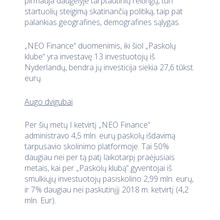
pirmauja daugelyje tarptautinių reitingų, turi
startuolių steigimą skatinančią politiką, taip pat
palankias geografines, demografines sąlygas.
„NEO Finance“ duomenimis, iki šiol „Paskolų
klube“ yra investavę 13 investuotojų iš
Nyderlandų, bendra jų investicija siekia 27,6 tūkst.
eurų.
Augo dvigubai
Per šių metų I ketvirtį „NEO Finance“
administravo 4,5 mln. eurų paskolų išdavimą
tarpusavio skolinimo platformoje. Tai 50%
daugiau nei per tą patį laikotarpį praėjusiais
metais, kai per „Paskolų klubą“ gyventojai iš
smulkiųjų investuotojų pasiskolino 2,99 mln. eurų,
ir 7% daugiau nei paskutinįjį 2018 m. ketvirtį (4,2
mln. Eur).