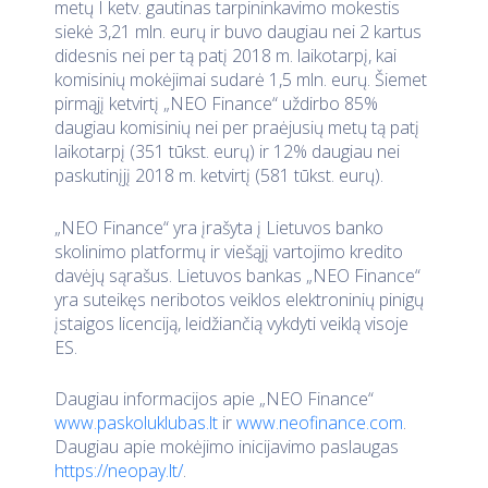
metų I ketv. gautinas tarpininkavimo mokestis
siekė 3,21 mln. eurų ir buvo daugiau nei 2 kartus
didesnis nei per tą patį 2018 m. laikotarpį, kai
komisinių mokėjimai sudarė 1,5 mln. eurų. Šiemet
pirmąjį ketvirtį „NEO Finance“ uždirbo 85%
daugiau komisinių nei per praėjusių metų tą patį
laikotarpį (351 tūkst. eurų) ir 12% daugiau nei
paskutinįjį 2018 m. ketvirtį (581 tūkst. eurų).
„NEO Finance“ yra įrašyta į Lietuvos banko
skolinimo platformų ir viešąjį vartojimo kredito
davėjų sąrašus. Lietuvos bankas „NEO Finance“
yra suteikęs neribotos veiklos elektroninių pinigų
įstaigos licenciją, leidžiančią vykdyti veiklą visoje
ES.
Daugiau informacijos apie „NEO Finance“
www.paskoluklubas.lt
ir
www.neofinance.com
.
Daugiau apie mokėjimo inicijavimo paslaugas
https://neopay.lt/
.