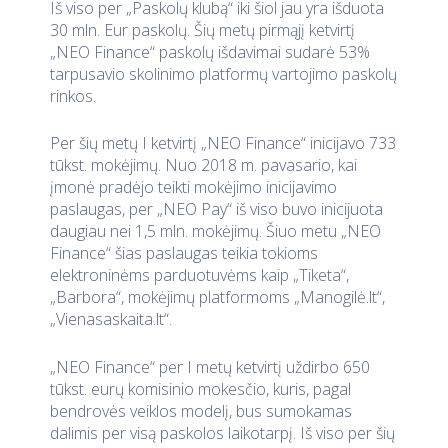
Iš viso per „Paskolų klubą“ iki šiol jau yra išduota
30 mln. Eur paskolų. Šių metų pirmąjį ketvirtį
„NEO Finance“ paskolų išdavimai sudarė 53%
tarpusavio skolinimo platformų vartojimo paskolų
rinkos.
Per šių metų I ketvirtį „NEO Finance“ inicijavo 733
tūkst. mokėjimų. Nuo 2018 m. pavasario, kai
įmonė pradėjo teikti mokėjimo inicijavimo
paslaugas, per „NEO Pay“ iš viso buvo inicijuota
daugiau nei 1,5 mln. mokėjimų. Šiuo metu „NEO
Finance“ šias paslaugas teikia tokioms
elektroninėms parduotuvėms kaip „Tiketa“,
„Barbora“, mokėjimų platformoms „Manogilė.lt“,
„Vienasaskaita.lt“.
„NEO Finance“ per I metų ketvirtį uždirbo 650
tūkst. eurų komisinio mokesčio, kuris, pagal
bendrovės veiklos modelį, bus sumokamas
dalimis per visą paskolos laikotarpį. Iš viso per šių