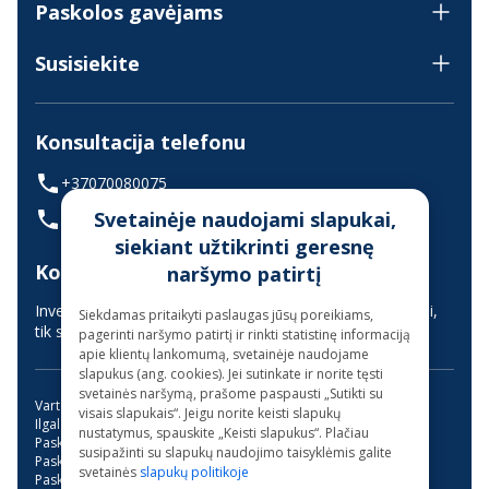
Paskolos gavėjams
Susisiekite
Konsultacija telefonu
+37070080075
Svetainėje naudojami slapukai,
(skambinant iš užsienio +37068700300)
siekiant užtikrinti geresnę
Konsultavimas gyvai
naršymo patirtį
Investuotojų aptarnavimas vyksta nuotoliniu būdu (gyvai,
Siekdamas pritaikyti paslaugas jūsų poreikiams,
tik suderinus laiką iš anksto)
pagerinti naršymo patirtį ir rinkti statistinę informaciją
apie klientų lankomumą, svetainėje naudojame
slapukus (ang. cookies). Jei sutinkate ir norite tęsti
svetainės naršymą, prašome paspausti „Sutikti su
Vartojimo paskola
Kreditas internetu
visais slapukais“. Jeigu norite keisti slapukų
Ilgalaikės paskolos be užstato
Mini paskola internetu
nustatymus, spauskite „Keisti slapukus“. Plačiau
Paskola su bendraskoliu
Kreditai
Greitas kreditas
susipažinti su slapukų naudojimo taisyklėmis galite
Paskola su verslo liudijimu
Paskola studijoms
svetainės
slapukų politikoje
Paskola be pabrangimo
Trumpalaikė paskola