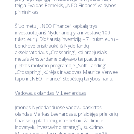
teigia Evaldas Remeikis, „NEO Finance“ valdybos
pirmininkas.
Šiuo metu į „NEO Finance“ kapitalą trys
investuotojai iš Nyderlandų yra investavę 100
tūkst. eurų. Didžiausią investiciją – 71 tūkst. eurų –
bendrovė prisitraukė iš Nyderlandų
akseleratoriaus „Crosspring“, kai praėjusiais
metais Amsterdame dalyvavo tarptautinės
plėtros mokymo programoje „Soft-Landing“.
„Crosspring“ įkūrėjas ir vadovas Maurice Verwee
tapo ir „NEO Finance“ Stebėtojų tarybos nariu.
Vadovaus olandas M.Leenardsas
Įmonės Nyderlanduose vadovu paskirtas
olandas Markas Leenardsas, prisidėjęs prie kelių
finansinių platformų, internetinių žaidimų ir
inovatyvių investavimo strategijų sukūrimo.
M.Leenardsas turi sukaupęs daugiau nei 18