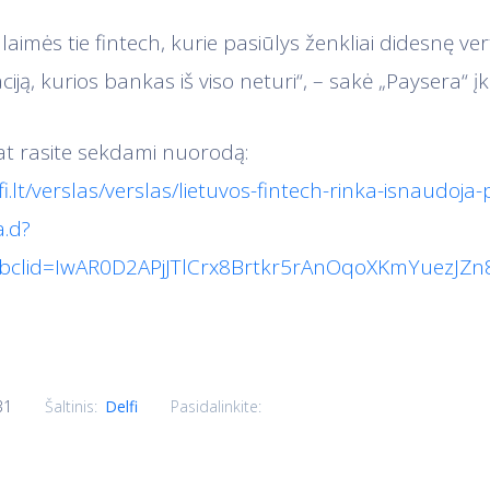
laimės tie fintech, kurie pasiūlys ženkliai didesnę ve
ciją, kurios bankas iš viso neturi“, – sakė „Paysera“ įk
pat rasite sekdami nuorodą:
i.lt/verslas/verslas/lietuvos-fintech-rinka-isnaudoja-
.d?
bclid=IwAR0D2APjJTlCrx8Brtkr5rAnOqoXKmYuezJZn8
31
Pasidalinkite:
Šaltinis:
Delfi