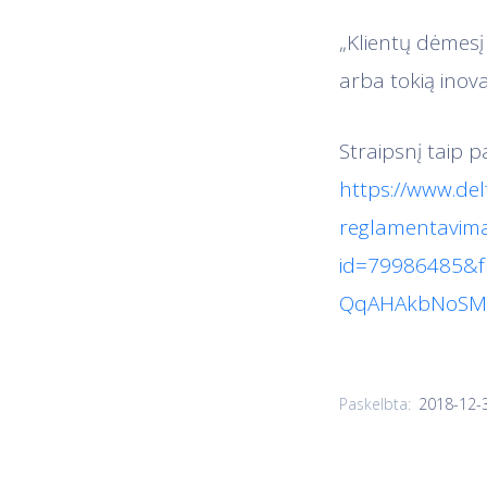
„Klientų dėmesį 
arba tokią inova
Straipsnį taip 
https://www.delf
reglamentavima
id=79986485&f
QqAHAkbNoSM
2018-12-
Paskelbta: