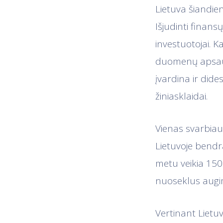
Lietuva šiandie
Išjudinti finans
investuotojai. K
duomenų apsaugo
įvardina ir did
žiniasklaidai.
Vienas svarbiaus
Lietuvoje bendr
metu veikia 150
nuoseklus augim
Vertinant Lietuv