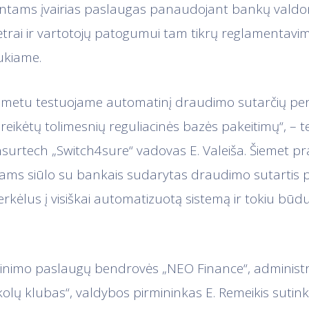
ientams įvairias paslaugas panaudojant bankų valdo
plėtrai ir vartotojų patogumui tam tikrų reglamentavi
aukiame.
o metu testuojame automatinį draudimo sutarčių per
 reikėtų tolimesnių reguliacinės bazės pakeitimų“, – t
insurtech „Switch4sure“ vadovas E. Valeiša. Šiemet pra
ntams siūlo su bankais sudarytas draudimo sutartis pa
perkėlus į visiškai automatizuotą sistemą ir tokiu bū
linimo paslaugų bendrovės „NEO Finance“, administ
olų klubas“, valdybos pirmininkas E. Remeikis sutin