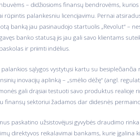
enbuvėms – didžiosioms finansų bendrovėms, kurios įs
i rūpintis palankesniu licencijavimu. Pernai atsiradu
zuotą banką jau pasinaudojo startuolis „Revolut“ – ne
gavęs banko statusą jis jau gali savo klientams sutei
 paskolas ir priimti indėlius.
palankios sąlygos vystytųsi kartu su besiplečiančia 
sinių inovacijų aplinką – „smėlio dėžę“ (angl. regula
įmonės gali drąsiai testuoti savo produktus realioje r
tu finansų sektoriui žadamos dar didesnės permaino
 mus paskatino užsistovėjusi gyvybės draudimo rinka
imų direktyvos reikalavimai bankams, kurie įgalina 