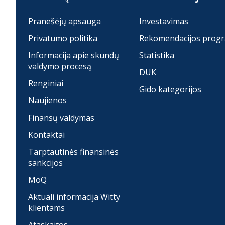
Pranešėjų apsauga
Investavimas
Privatumo politika
Rekomendacijos prog
Informacija apie skundų
Statistika
valdymo procesą
DUK
Renginiai
Gido kategorijos
Naujienos
Finansų valdymas
Kontaktai
Tarptautinės finansinės
sankcijos
MoQ
Aktuali informacija Witty
klientams