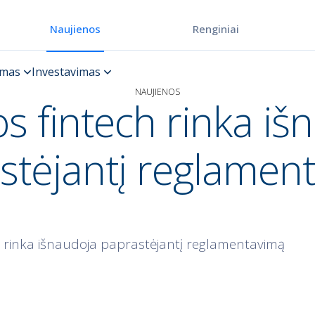
Renginiai
Naujienos
NAUJIENOS
os fintech rinka iš
stėjantį reglamen
h rinka išnaudoja paprastėjantį reglamentavimą