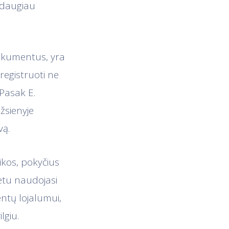
s daugiau
 dokumentus, yra
 registruoti ne
 Pasak E.
užsienyje
vą.
ikos, pokyčius
metu naudojasi
entų lojalumui,
lgiu.