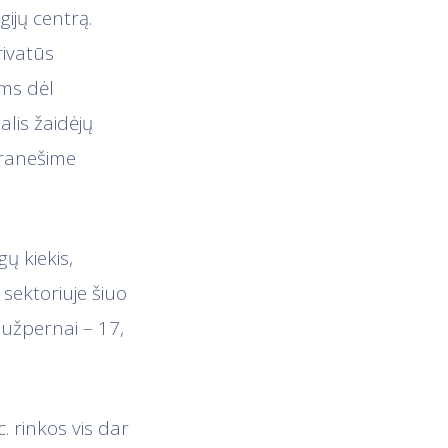
ijų centrą.
rivatūs
oms dėl
lis žaidėjų
pranešime
gų kiekis,
sektoriuje šiuo
 užpernai – 17,
. rinkos vis dar