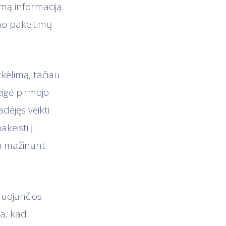
mą informaciją.
mo pakeitimų
kėlimą, tačiau
eigė pirmojo
dėjęs veikti
keisti į
du mažinant
ruojančios
ka, kad