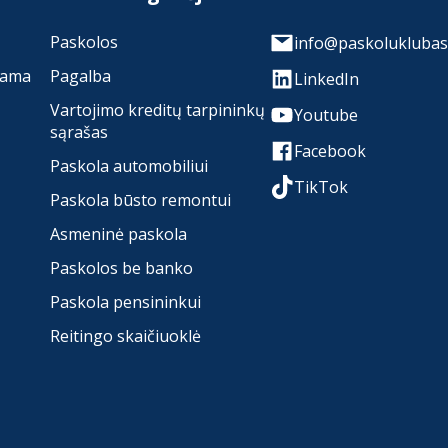
Paskolos
info@paskoluklubas.
rama
Pagalba
LinkedIn
Vartojimo kreditų tarpininkų
Youtube
sąrašas
Facebook
Paskola automobiliui
TikTok
Paskola būsto remontui
Asmeninė paskola
Paskolos be banko
Paskola pensininkui
Reitingo skaičiuoklė