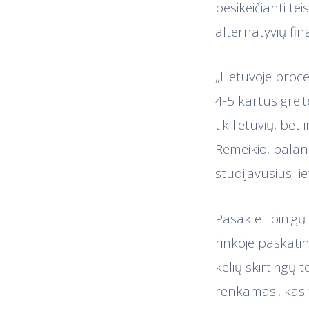
besikeičianti te
alternatyvių fi
„Lietuvoje proces
4-5 kartus greit
tik lietuvių, bet
Remeikio, palank
studijavusius lie
Pasak el. pinig
rinkoje paskatin
kelių skirtingų 
renkamasi, kas 