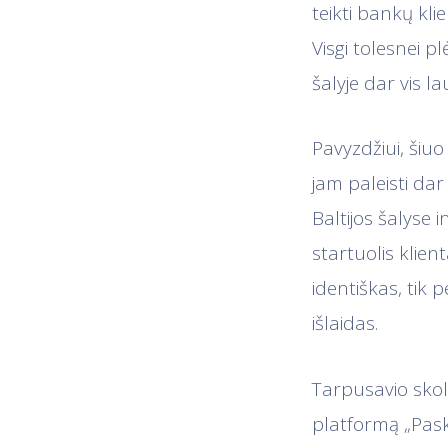
teikti bankų kl
Visgi tolesnei 
šalyje dar vis l
Pavyzdžiui, šiu
jam paleisti dar
Baltijos šalyse 
startuolis klie
identiškas, tik 
išlaidas.
Tarpusavio sko
platformą „Pask