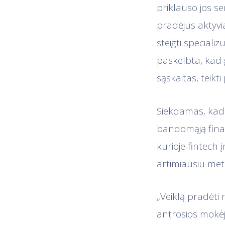
priklauso jos s
pradėjus aktyvia
steigti speciali
paskelbta, kad 
sąskaitas, teikti
Siekdamas, kad 
bandomąją finan
kurioje fintech 
artimiausiu me
„Veiklą pradėti
antrosios mokėj