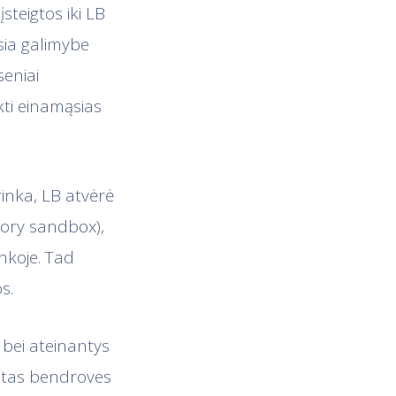
teigtos iki LB
sia galimybe
seniai
kti einamąsias
rinka, LB atvėrė
tory sandbox),
inkoje. Tad
s.
 bei ateinantys
kitas bendroves