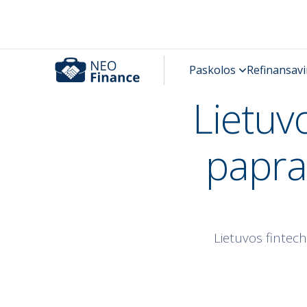
Lietuv
papra
Lietuvos fintec