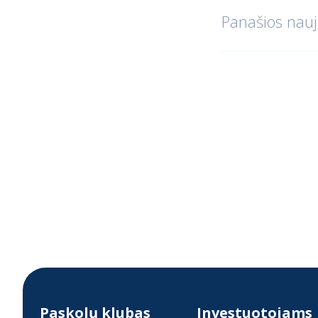
Panašios nauj
Paskolų klubas
Investuotojams