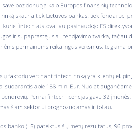
n save pozicionuoja kaip Europos finansinių technolog
ų rinką skatina tiek Lietuvos bankas, tiek fondai bei p
ai kurie fintech atstovai jau pasinaudojo ES direktyv
s ir supaprastėjusia licencijavimo tvarka, tačiau da
esnėms permainoms reikalingus veiksmus, teigiama 
ių faktorių vertinant fintech rinką yra klientų el. pini
ai sudarantis apie 188 mln. Eur. Nuolat augančiame 
 bendrovių. Pernai fintech licencijas gavo 32 įmonės,
as šiam sektoriui prognozuojamas ir toliau.
os banko (LB) pateiktus šių metų rezultatus, 96 proc