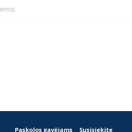
ienos
Paskolos gavėjams
Susisiekite