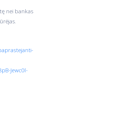
rtę nei bankas
ūrėjas.
paprastejanti-
pB-Jewc0l-