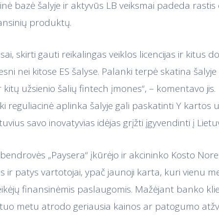
isinė bazė šalyje ir aktyvūs LB veiksmai padeda rasti
nansinių produktų.
ai, skirti gauti reikalingas veiklos licencijas ir kitus
esni nei kitose ES šalyse. Palanki terpė skatina šalyje
 ir kitų užsienio šalių fintech įmones“, – komentavo jis.
i reguliacinė aplinka šalyje gali paskatinti Y kartos 
tuvius savo inovatyvias idėjas grįžti įgyvendinti į Lietu
ų bendrovės „Paysera“ įkūrėjo ir akcininko Kosto Nore
s ir patys vartotojai, ypač jaunoji karta, kuri vienu 
teikėjų finansinėmis paslaugomis. Mažėjant banko kli
tuo metu atrodo geriausia kainos ar patogumo atžvi