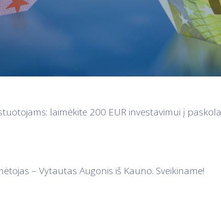
tuotojams: laimėkite 200 EUR investavimui į paskol
mėtojas – Vytautas Augonis iš Kauno. Sveikiname!