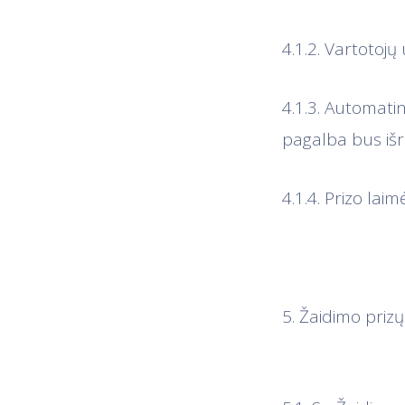
4.1.2. Vartotojų
4.1.3. Automat
pagalba bus išri
4.1.4. Prizo la
5. Žaidimo prizų