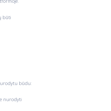
atformoje.
ų būti
 nurodytu būdu:
je nurodyti