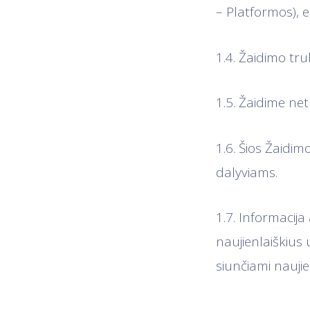
– Platformos), 
1.4. Žaidimo tru
1.5. Žaidime net
1.6. Šios Žaidim
dalyviams.
1.7. Informacij
naujienlaiškiu
siunčiami naujien