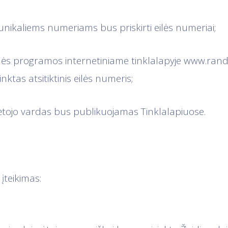
 unikaliems numeriams bus priskirti eilės numeriai;
inės programos internetiniame tinklalapyje www.ran
nktas atsitiktinis eilės numeris;
imėtojo vardas bus publikuojamas Tinklalapiuose.
 įteikimas: