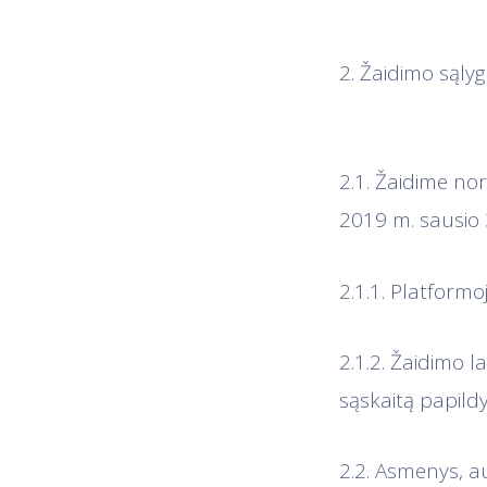
2. Žaidimo sąlyg
2.1. Žaidime no
2019 m. sausio 3
2.1.1. Platformo
2.1.2. Žaidimo 
sąskaitą papild
2.2. Asmenys, a