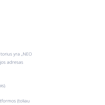
atorius yra „NEO
ijos adresas
s).
tformos (toliau