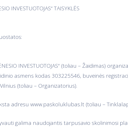
SIO INVESTUOTOJAS“ TAISYKLĖS
uostatos:
ĖNESIO INVESTUOTOJAS“ (toliau – Žaidimas) organiz
uridinio asmens kodas 303225546, buveinės registrac
Vilnius (toliau – Organizatorius).
ksta adresu www.paskoluklubas.lt (toliau – Tinklalapi
lyvauti galima naudojantis tarpusavio skolinimosi pla