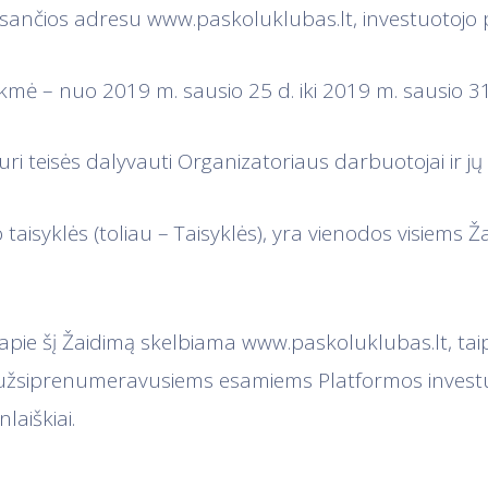
esančios adresu www.paskoluklubas.lt, investuotojo 
kmė – nuo 2019 m. sausio 25 d. iki 2019 m. sausio 31 
uri teisės dalyvauti Organizatoriaus darbuotojai ir jų 
o taisyklės (toliau – Taisyklės), yra vienodos visiems 
a apie šį Žaidimą skelbiama www.paskoluklubas.lt, tai
s užsiprenumeravusiems esamiems Platformos inves
laiškiai.