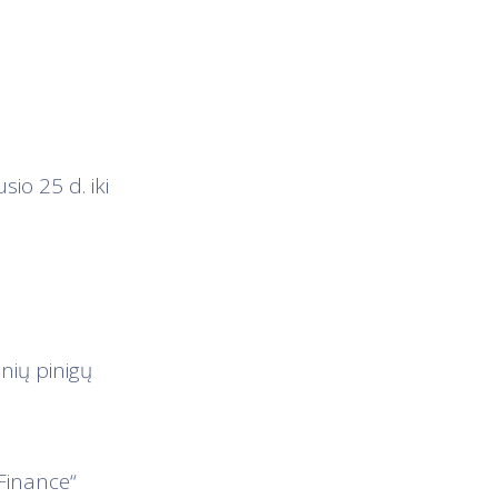
io 25 d. iki
nių pinigų
Finance“