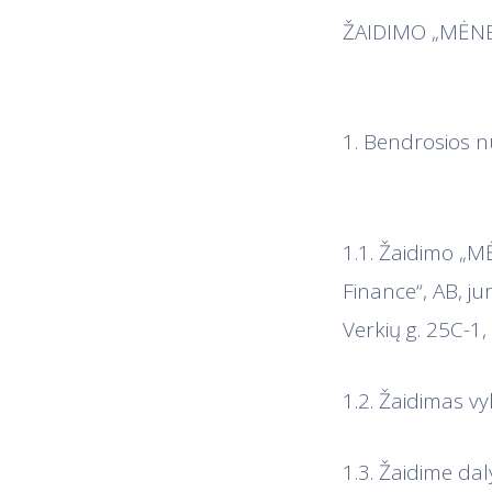
ŽAIDIMO „MĖNE
1. Bendrosios n
1.1. Žaidimo „M
Finance“, AB, j
Verkių g. 25C-1, 
1.2. Žaidimas vy
1.3. Žaidime da