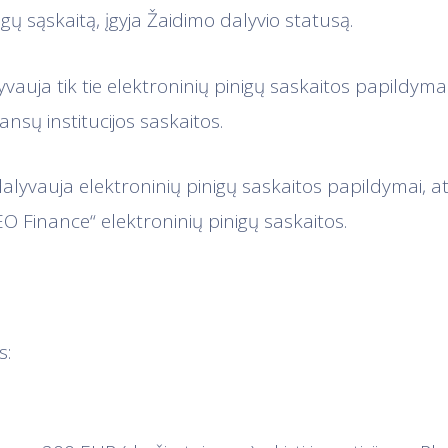
igų sąskaitą, įgyja Žaidimo dalyvio statusą.
yvauja tik tie elektroninių pinigų saskaitos papildymai
inansų institucijos saskaitos.
alyvauja elektroninių pinigų saskaitos papildymai, atli
 Finance“ elektroninių pinigų saskaitos.
s: