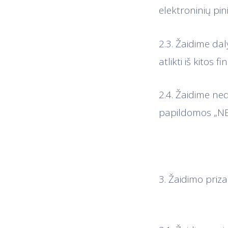
elektroninių pin
2.3. Žaidime dal
atlikti iš kitos f
2.4. Žaidime ned
papildomos „NEO
3. Žaidimo priza