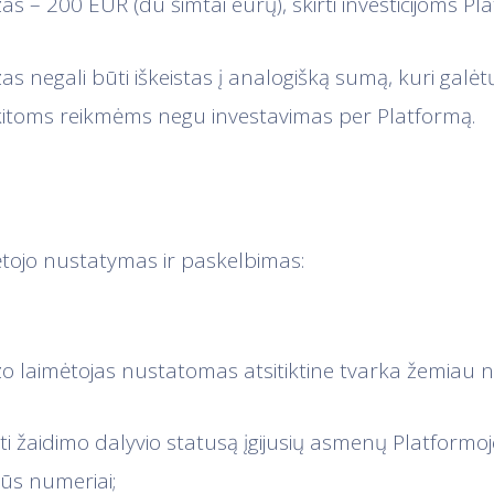
zas – 200 EUR (du šimtai eurų), skirti investicijoms Pl
zas negali būti iškeistas į analogišką sumą, kuri galėt
toms reikmėms negu investavimas per Platformą.
ėtojo nustatymas ir paskelbimas:
izo laimėtojas nustatomas atsitiktine tvarka žemiau
kti žaidimo dalyvio statusą įgijusių asmenų Platformo
lūs numeriai;