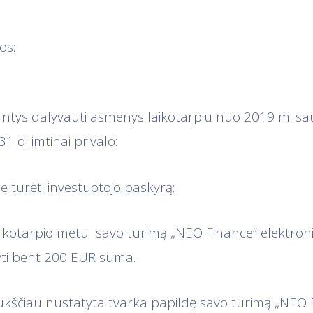
os:
rintys dalyvauti asmenys laikotarpiu nuo 2019 m. saus
1 d. imtinai privalo:
je turėti investuotojo paskyrą;
laikotarpio metu savo turimą „NEO Finance“ elektroni
yti bent 200 EUR suma.
ukščiau nustatyta tvarka papildę savo turimą „NEO 