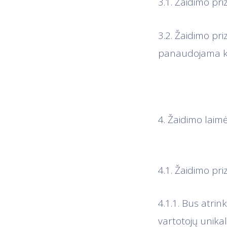
3.1. Žaidimo pri
3.2. Žaidimo pri
panaudojama ki
4. Žaidimo laim
4.1. Žaidimo pr
4.1.1. Bus atrin
vartotojų unika