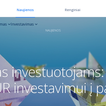
Renginiai
Naujienos
NAUJIENOS
s investuotojams: 
R investavimui į p