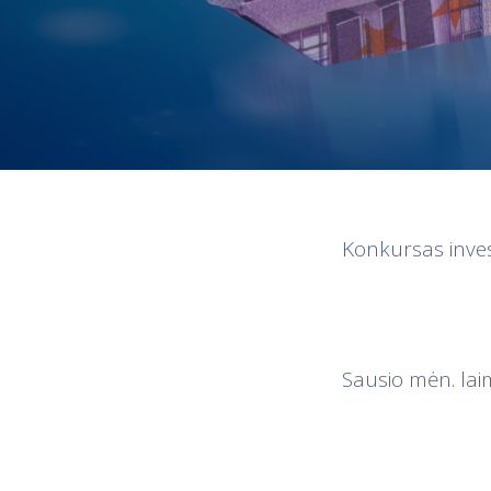
Konkursas inves
Sausio mėn. lai