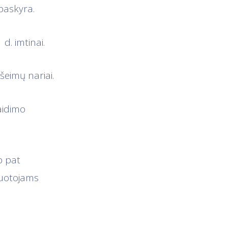
paskyra.
d. imtinai.
šeimų nariai.
Žaidimo
p pat
tuotojams