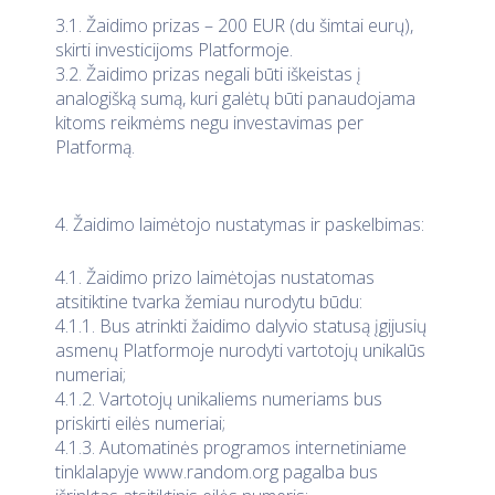
3.1. Žaidimo prizas – 200 EUR (du šimtai eurų),
skirti investicijoms Platformoje.
3.2. Žaidimo prizas negali būti iškeistas į
analogišką sumą, kuri galėtų būti panaudojama
kitoms reikmėms negu investavimas per
Platformą.
4. Žaidimo laimėtojo nustatymas ir paskelbimas:
4.1. Žaidimo prizo laimėtojas nustatomas
atsitiktine tvarka žemiau nurodytu būdu:
4.1.1. Bus atrinkti žaidimo dalyvio statusą įgijusių
asmenų Platformoje nurodyti vartotojų unikalūs
numeriai;
4.1.2. Vartotojų unikaliems numeriams bus
priskirti eilės numeriai;
4.1.3. Automatinės programos internetiniame
tinklalapyje www.random.org pagalba bus