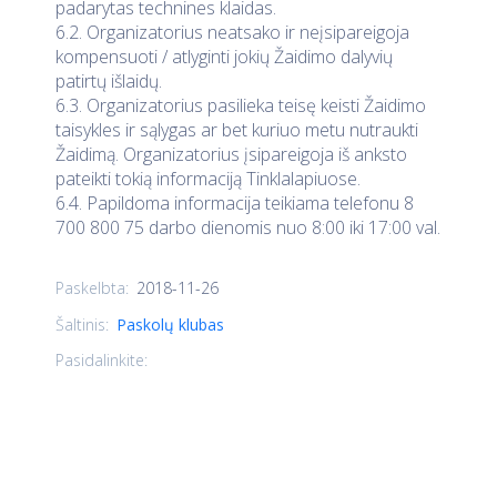
padarytas technines klaidas.
6.2. Organizatorius neatsako ir neįsipareigoja
kompensuoti / atlyginti jokių Žaidimo dalyvių
patirtų išlaidų.
6.3. Organizatorius pasilieka teisę keisti Žaidimo
taisykles ir sąlygas ar bet kuriuo metu nutraukti
Žaidimą. Organizatorius įsipareigoja iš anksto
pateikti tokią informaciją Tinklalapiuose.
6.4. Papildoma informacija teikiama telefonu 8
700 800 75 darbo dienomis nuo 8:00 iki 17:00 val.
2018-11-26
Paskelbta:
Šaltinis:
Paskolų klubas
Pasidalinkite: