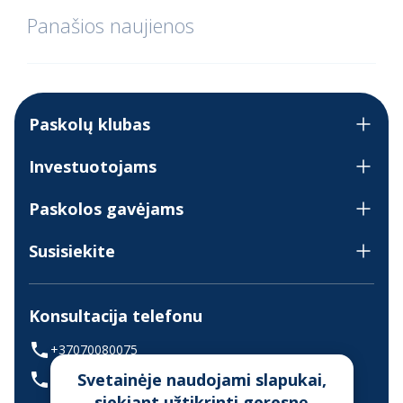
Panašios naujienos
Paskolų klubas
Investuotojams
Paskolos gavėjams
Susisiekite
Konsultacija telefonu
+37070080075
Svetainėje naudojami slapukai,
(skambinant iš užsienio +37068700300)
siekiant užtikrinti geresnę