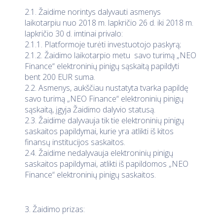
2.1. Žaidime norintys dalyvauti asmenys
laikotarpiu nuo 2018 m. lapkričio 26 d. iki 2018 m.
lapkričio 30 d. imtinai privalo:
2.1.1. Platformoje turėti investuotojo paskyrą;
2.1.2. Žaidimo laikotarpio metu savo turimą „NEO
Finance“ elektroninių pinigų sąskaitą papildyti
bent 200 EUR suma.
2.2. Asmenys, aukščiau nustatyta tvarka papildę
savo turimą „NEO Finance“ elektroninių pinigų
sąskaitą, įgyja Žaidimo dalyvio statusą.
2.3. Žaidime dalyvauja tik tie elektroninių pinigų
saskaitos papildymai, kurie yra atlikti iš kitos
finansų institucijos saskaitos.
2.4. Žaidime nedalyvauja elektroninių pinigų
saskaitos papildymai, atlikti iš papildomos „NEO
Finance“ elektroninių pinigų saskaitos.
3. Žaidimo prizas: