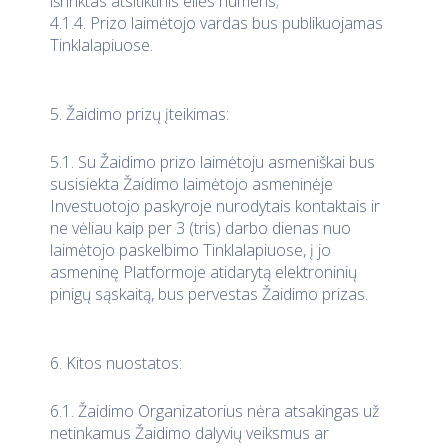
išrinktas atsitiktinis eilės numeris;
4.1.4. Prizo laimėtojo vardas bus publikuojamas
Tinklalapiuose.
5. Žaidimo prizų įteikimas:
5.1. Su Žaidimo prizo laimėtoju asmeniškai bus
susisiekta Žaidimo laimėtojo asmeninėje
Investuotojo paskyroje nurodytais kontaktais ir
ne vėliau kaip per 3 (tris) darbo dienas nuo
laimėtojo paskelbimo Tinklalapiuose, į jo
asmeninę Platformoje atidarytą elektroninių
pinigų sąskaitą, bus pervestas Žaidimo prizas.
6. Kitos nuostatos:
6.1. Žaidimo Organizatorius nėra atsakingas už
netinkamus Žaidimo dalyvių veiksmus ar