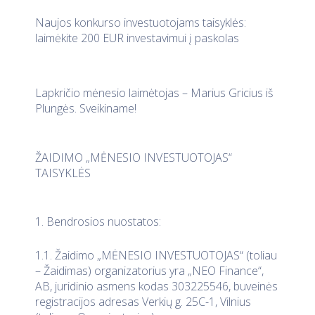
Naujos konkurso investuotojams taisyklės:
laimėkite 200 EUR investavimui į paskolas
Lapkričio mėnesio laimėtojas – Marius Gricius iš
Plungės. Sveikiname!
ŽAIDIMO „MĖNESIO INVESTUOTOJAS“
TAISYKLĖS
1. Bendrosios nuostatos:
1.1. Žaidimo „MĖNESIO INVESTUOTOJAS“ (toliau
– Žaidimas) organizatorius yra „NEO Finance“,
AB, juridinio asmens kodas 303225546, buveinės
registracijos adresas Verkių g. 25C-1, Vilnius