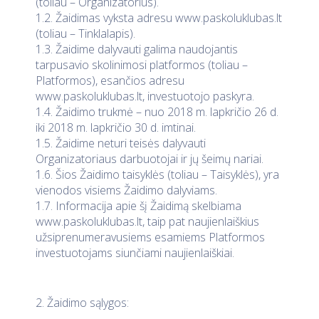
(toliau – Organizatorius).
1.2. Žaidimas vyksta adresu www.paskoluklubas.lt
(toliau – Tinklalapis).
1.3. Žaidime dalyvauti galima naudojantis
tarpusavio skolinimosi platformos (toliau –
Platformos), esančios adresu
www.paskoluklubas.lt, investuotojo paskyra.
1.4. Žaidimo trukmė – nuo 2018 m. lapkričio 26 d.
iki 2018 m. lapkričio 30 d. imtinai.
1.5. Žaidime neturi teisės dalyvauti
Organizatoriaus darbuotojai ir jų šeimų nariai.
1.6. Šios Žaidimo taisyklės (toliau – Taisyklės), yra
vienodos visiems Žaidimo dalyviams.
1.7. Informacija apie šį Žaidimą skelbiama
www.paskoluklubas.lt, taip pat naujienlaiškius
užsiprenumeravusiems esamiems Platformos
investuotojams siunčiami naujienlaiškiai.
2. Žaidimo sąlygos: