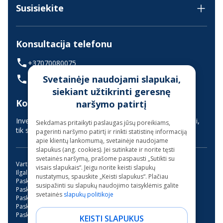
Susisiekite
Konsultacija telefonu
+37070080075
Svetainėje naudojami slapukai,
(skambinant iš užsienio +37068700300)
siekiant užtikrinti geresnę
Konsultavimas gyvai
naršymo patirtį
Investuotojų aptarnavimas vyksta nuotoliniu būdu (gyvai,
Siekdamas pritaikyti paslaugas jūsų poreikiams,
tik suderinus laiką iš anksto)
pagerinti naršymo patirtį ir rinkti statistinę informaciją
apie klientų lankomumą, svetainėje naudojame
slapukus (ang. cookies). Jei sutinkate ir norite tęsti
svetainės naršymą, prašome paspausti „Sutikti su
Vartojimo paskola
Kreditas internetu
visais slapukais“. Jeigu norite keisti slapukų
Ilgalaikės paskolos be užstato
Mini paskola internetu
nustatymus, spauskite „Keisti slapukus“. Plačiau
Paskola su bendraskoliu
Kreditai
Greitas kreditas
susipažinti su slapukų naudojimo taisyklėmis galite
Paskola su verslo liudijimu
Paskola studijoms
svetainės
slapukų politikoje
Paskola be pabrangimo
Trumpalaikė paskola
Paskola garažo įsirengimui
Paskola dantų gydymui
Paskola motociklui
Paskolos be banko
KEISTI SLAPUKUS