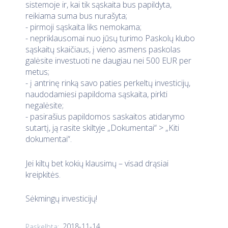
sistemoje ir, kai tik sąskaita bus papildyta,
reikiama suma bus nurašyta;
- pirmoji sąskaita liks nemokama;
- nepriklausomai nuo jūsų turimo Paskolų klubo
sąskaitų skaičiaus, į vieno asmens paskolas
galėsite investuoti ne daugiau nei 500 EUR per
metus;
- į antrinę rinką savo paties perkeltų investicijų,
naudodamiesi papildoma sąskaita, pirkti
negalėsite;
- pasirašius papildomos saskaitos atidarymo
sutartį, ją rasite skiltyje „Dokumentai“ > „Kiti
dokumentai“.
Jei kiltų bet kokių klausimų – visad drąsiai
kreipkitės.
Sėkmingų investicijų!
2018-11-14
Paskelbta: