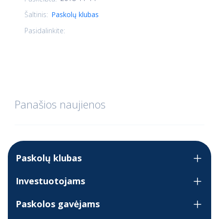
Šaltinis:
Paskolų klubas
Pasidalinkite:
Panašios naujienos
Paskolų klubas
Investuotojams
Paskolos gavėjams