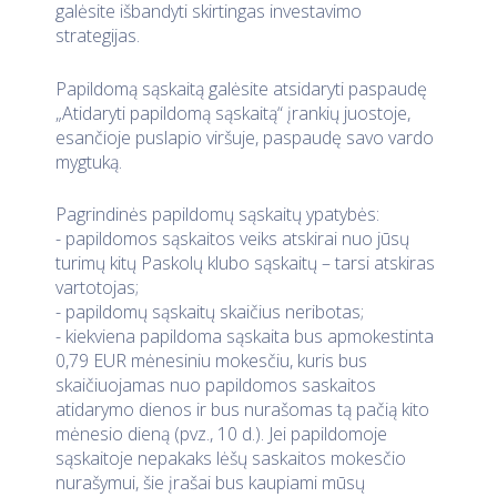
galėsite išbandyti skirtingas investavimo
strategijas.
Papildomą sąskaitą galėsite atsidaryti paspaudę
„Atidaryti papildomą sąskaitą“ įrankių juostoje,
esančioje puslapio viršuje, paspaudę savo vardo
mygtuką.
Pagrindinės papildomų sąskaitų ypatybės:
- papildomos sąskaitos veiks atskirai nuo jūsų
turimų kitų Paskolų klubo sąskaitų – tarsi atskiras
vartotojas;
- papildomų sąskaitų skaičius neribotas;
- kiekviena papildoma sąskaita bus apmokestinta
0,79 EUR mėnesiniu mokesčiu, kuris bus
skaičiuojamas nuo papildomos saskaitos
atidarymo dienos ir bus nurašomas tą pačią kito
mėnesio dieną (pvz., 10 d.). Jei papildomoje
sąskaitoje nepakaks lėšų saskaitos mokesčio
nurašymui, šie įrašai bus kaupiami mūsų