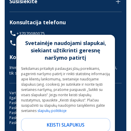
Susisiekite
Konsultacija telefonu
+37070080075
Svetainėje naudojami slapukai,
(skambinant iš užsienio +37068700300)
siekiant užtikrinti geresnę
Konsultavimas gyvai
naršymo patirtį
Investuotojų aptarnavimas vyksta nuotoliniu būdu (gyvai,
Siekdamas pritaikyti paslaugas jūsų poreikiams,
tik suderinus laiką iš anksto)
pagerinti naršymo patirtį ir rinkti statistinę informaciją
apie klientų lankomumą, svetainėje naudojame
slapukus (ang. cookies). Jei sutinkate ir norite tęsti
svetainės naršymą, prašome paspausti „Sutikti su
Vartojimo paskola
Kreditas internetu
visais slapukais“. Jeigu norite keisti slapukų
Ilgalaikės paskolos be užstato
Mini paskola internetu
nustatymus, spauskite „Keisti slapukus“. Plačiau
Paskola su bendraskoliu
Kreditai
Greitas kreditas
susipažinti su slapukų naudojimo taisyklėmis galite
Paskola su verslo liudijimu
Paskola studijoms
svetainės
slapukų politikoje
Paskola be pabrangimo
Trumpalaikė paskola
Paskola garažo įsirengimui
Paskola dantų gydymui
Paskola motociklui
Paskolos be banko
KEISTI SLAPUKUS