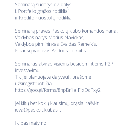
Seminarą sudarys dvi dalys:
i. Portfelio grąžos rodikliai
ii. Kredito nuostolių rodikliai
Seminarą praves Paskolų klubo komandos nariai:
Valdybos narys Marius Navickas,
Valdybos pirmininkas Evaldas Remeikis,
Finansų vadovas Andrius Liukaitis
Seminaras atviras visiems besidomintiems P2P
investavimu!
Tik, jei planuojate dalyvauti, prašome
užsiregistruoti čia:
https://goo.gl/forms/8npBr1aIFIxDcPxy2
Jei kiltų bet kokių klausimų, drąsiai rašykit
ieva@paskoluklubas.lt
Iki pasimatymo!