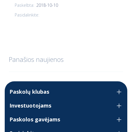
2018-10-10
Paskelbta:
Pasidalinkite:
Panašios naujienos
Paskolų klubas
Investuotojams
Paskolos gavėjams