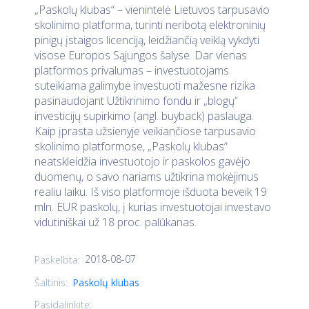
„Paskolų klubas“ – vienintelė Lietuvos tarpusavio
skolinimo platforma, turinti neribotą elektroninių
pinigų įstaigos licenciją, leidžiančią veiklą vykdyti
visose Europos Sąjungos šalyse. Dar vienas
platformos privalumas – investuotojams
suteikiama galimybė investuoti mažesne rizika
pasinaudojant Užtikrinimo fondu ir „blogų“
investicijų supirkimo (angl. buyback) paslauga.
Kaip įprasta užsienyje veikiančiose tarpusavio
skolinimo platformose, „Paskolų klubas“
neatskleidžia investuotojo ir paskolos gavėjo
duomenų, o savo nariams užtikrina mokėjimus
realiu laiku. Iš viso platformoje išduota beveik 19
mln. EUR paskolų, į kurias investuotojai investavo
vidutiniškai už 18 proc. palūkanas.
2018-08-07
Paskelbta:
Šaltinis:
Paskolų klubas
Pasidalinkite: