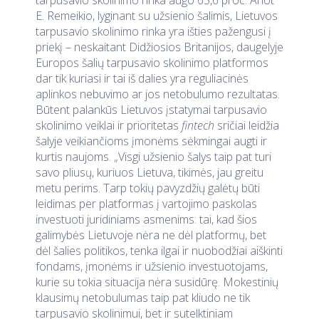
tarpusavio skolinimo rinka augo 65,6 proc. Anot
E. Remeikio, lyginant su užsienio šalimis, Lietuvos
tarpusavio skolinimo rinka yra išties pažengusi į
priekį – neskaitant Didžiosios Britanijos, daugelyje
Europos šalių tarpusavio skolinimo platformos
dar tik kuriasi ir tai iš dalies yra reguliacinės
aplinkos nebuvimo ar jos netobulumo rezultatas.
Būtent palankūs Lietuvos įstatymai tarpusavio
skolinimo veiklai ir prioritetas
fintech
sričiai leidžia
šalyje veikiančioms įmonėms sėkmingai augti ir
kurtis naujoms. „Visgi užsienio šalys taip pat turi
savo pliusų, kuriuos Lietuva, tikimės, jau greitu
metu perims. Tarp tokių pavyzdžių galėtų būti
leidimas per platformas į vartojimo paskolas
investuoti juridiniams asmenims: tai, kad šios
galimybės Lietuvoje nėra ne dėl platformų, bet
dėl šalies politikos, tenka ilgai ir nuobodžiai aiškinti
fondams, įmonėms ir užsienio investuotojams,
kurie su tokia situacija nėra susidūrę. Mokestinių
klausimų netobulumas taip pat kliudo ne tik
tarpusavio skolinimui, bet ir sutelktiniam