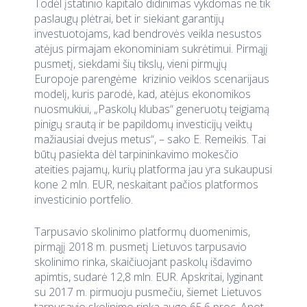
Todėl įstatinio kapitalo didinimas vykdomas ne tik
paslaugų plėtrai, bet ir siekiant garantijų
investuotojams, kad bendrovės veikla nesustos
atėjus pirmajam ekonominiam sukrėtimui. Pirmąjį
pusmetį, siekdami šių tikslų, vieni pirmųjų
Europoje parengėme krizinio veiklos scenarijaus
modelį, kuris parodė, kad, atėjus ekonomikos
nuosmukiui, „Paskolų klubas“ generuotų teigiamą
pinigų srautą ir be papildomų investicijų veiktų
mažiausiai dvejus metus“, – sako E. Remeikis. Tai
būtų pasiekta dėl tarpininkavimo mokesčio
ateities pajamų, kurių platforma jau yra sukaupusi
kone 2 mln. EUR, neskaitant pačios platformos
investicinio portfelio.
Tarpusavio skolinimo platformų duomenimis,
pirmąjį 2018 m. pusmetį Lietuvos tarpusavio
skolinimo rinka, skaičiuojant paskolų išdavimo
apimtis, sudarė 12,8 mln. EUR. Apskritai, lyginant
su 2017 m. pirmuoju pusmečiu, šiemet Lietuvos