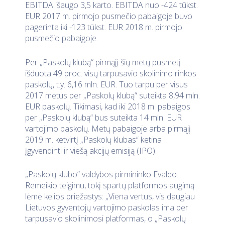
EBITDA išaugo 3,5 karto. EBITDA nuo -424 tūkst.
EUR 2017 m. pirmojo pusmečio pabaigoje buvo
pagerinta iki -123 tūkst. EUR 2018 m. pirmojo
pusmečio pabaigoje.
Per „Paskolų klubą“ pirmąjį šių metų pusmetį
išduota 49 proc. visų tarpusavio skolinimo rinkos
paskolų, t.y. 6,16 mln. EUR. Tuo tarpu per visus
2017 metus per „Paskolų klubą“ suteikta 8,94 mln.
EUR paskolų. Tikimasi, kad iki 2018 m. pabaigos
per „Paskolų klubą“ bus suteikta 14 mln. EUR
vartojimo paskolų. Metų pabaigoje arba pirmąjį
2019 m. ketvirtį „Paskolų klubas“ ketina
įgyvendinti ir viešą akcijų emisiją (IPO).
„Paskolų klubo“ valdybos pirmininko Evaldo
Remeikio teigimu, tokį spartų platformos augimą
lėmė kelios priežastys: „Viena vertus, vis daugiau
Lietuvos gyventojų vartojimo paskolas ima per
tarpusavio skolinimosi platformas, o „Paskolų