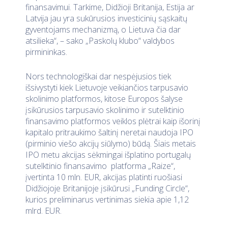
finansavimui. Tarkime, Didžioji Britanija, Estija ar
Latvija jau yra sukūrusios investicinių sąskaitų
gyventojams mechanizmą, o Lietuva čia dar
atsilieka“, – sako „Paskolų klubo“ valdybos
pirmininkas.
Nors technologiškai dar nespėjusios tiek
išsivystyti kiek Lietuvoje veikiančios tarpusavio
skolinimo platformos, kitose Europos šalyse
įsikūrusios tarpusavio skolinimo ir sutelktinio
finansavimo platformos veiklos plėtrai kaip išorinį
kapitalo pritraukimo šaltinį neretai naudoja IPO
(pirminio viešo akcijų siūlymo) būdą. Šiais metais
IPO metu akcijas sėkmingai išplatino portugalų
sutelktinio finansavimo platforma „Raize“,
įvertinta 10 mln. EUR, akcijas platinti ruošiasi
Didžiojoje Britanijoje įsikūrusi „Funding Circle“,
kurios preliminarus vertinimas siekia apie 1,12
mlrd. EUR.