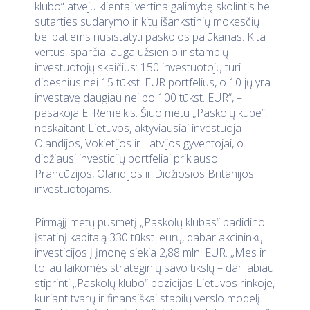
klubo“ atveju klientai vertina galimybę skolintis be
sutarties sudarymo ir kitų išankstinių mokesčių
bei patiems nusistatyti paskolos palūkanas. Kita
vertus, sparčiai auga užsienio ir stambių
investuotojų skaičius: 150 investuotojų turi
didesnius nei 15 tūkst. EUR portfelius, o 10 jų yra
investavę daugiau nei po 100 tūkst. EUR“, –
pasakoja E. Remeikis. Šiuo metu „Paskolų kube“,
neskaitant Lietuvos, aktyviausiai investuoja
Olandijos, Vokietijos ir Latvijos gyventojai, o
didžiausi investicijų portfeliai priklauso
Prancūzijos, Olandijos ir Didžiosios Britanijos
investuotojams.
Pirmąjį metų pusmetį „Paskolų klubas“ padidino
įstatinį kapitalą 330 tūkst. eurų, dabar akcininkų
investicijos į įmonę siekia 2,88 mln. EUR. „Mes ir
toliau laikomės strateginių savo tikslų – dar labiau
stiprinti „Paskolų klubo“ pozicijas Lietuvos rinkoje,
kuriant tvarų ir finansiškai stabilų verslo modelį.