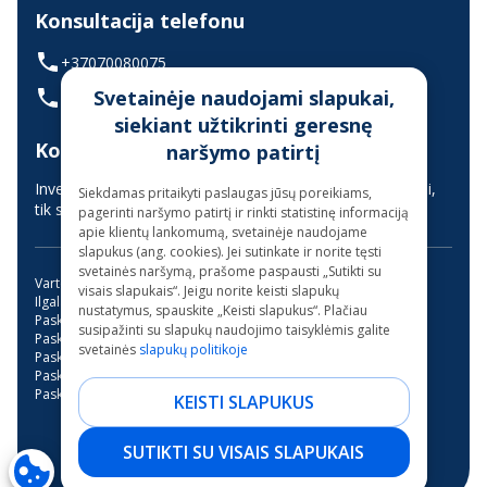
Konsultacija telefonu
+37070080075
Svetainėje naudojami slapukai,
(skambinant iš užsienio +37068700300)
siekiant užtikrinti geresnę
Konsultavimas gyvai
naršymo patirtį
Investuotojų aptarnavimas vyksta nuotoliniu būdu (gyvai,
Siekdamas pritaikyti paslaugas jūsų poreikiams,
tik suderinus laiką iš anksto)
pagerinti naršymo patirtį ir rinkti statistinę informaciją
apie klientų lankomumą, svetainėje naudojame
slapukus (ang. cookies). Jei sutinkate ir norite tęsti
svetainės naršymą, prašome paspausti „Sutikti su
Vartojimo paskola
Kreditas internetu
visais slapukais“. Jeigu norite keisti slapukų
Ilgalaikės paskolos be užstato
Mini paskola internetu
nustatymus, spauskite „Keisti slapukus“. Plačiau
Paskola su bendraskoliu
Kreditai
Greitas kreditas
susipažinti su slapukų naudojimo taisyklėmis galite
Paskola su verslo liudijimu
Paskola studijoms
svetainės
slapukų politikoje
Paskola be pabrangimo
Trumpalaikė paskola
Paskola garažo įsirengimui
Paskola dantų gydymui
Paskola motociklui
Paskolos be banko
KEISTI SLAPUKUS
NEO Finance, AB - 2026.
SUTIKTI SU VISAIS SLAPUKAIS
Visos teisės saugomos.