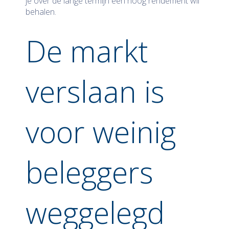
je over de lange termijn een hoog rendement wil
behalen.
De markt
verslaan is
voor weinig
beleggers
weggelegd