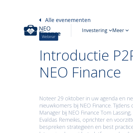
Alle evenementen
Webinar
Introductie P2
NEO Finance
Noteer 29 oktober in uw agenda en ne
nieuwkomers bij NEO Finance. Tijdens 
Manager bij NEO Finance Tom Lassing, 
Evaldas Remeikis, oprichter en voorzit
bespreken strategieën en best practi