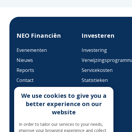
NEO Financiën
Investeren
Evenementen
Investering
Nieuws
Verwijzingsprogramm
Reports
Servicekosten
Contact
Statistieken
PRIVACY POLICY
FAQ
We use cookies to give you a
MoQ
Categorieën
better experience on our
Invorderingsprocedure
website
BELASTING OP BETAALDE
In order to tailor our services to your needs,
RENTE
improve your browsing experience and collect