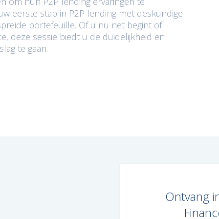
ken om hun P2P lending ervaringen te
uw eerste stap in P2P lending met deskundige
eide portefeuille. Of u nu net begint of
e, deze sessie biedt u de duidelijkheid en
lag te gaan.
Ontvang i
Finan