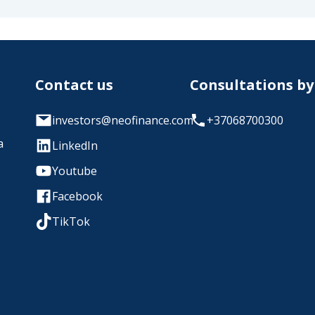
Contact us
Consultations b
investors@neofinance.com
+37068700300
a
LinkedIn
Youtube
Facebook
TikTok