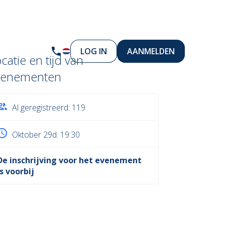
LOG IN
AANMELDEN
catie en tijd van
venementen
Al geregistreerd: 119
Oktober 29d. 19:30
De inschrijving voor het evenement
is voorbij